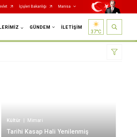
evlet
İçişleri Bakanlığı
Manisa
LERİMİZ
GÜNDEM
İLETİŞİM
37
°C
Salihli
Sarıgöl
Saruhanlı
Selendi
Kültür
|
Mimari
Soma
Tarihi Kasap Hali Yenilenmiş