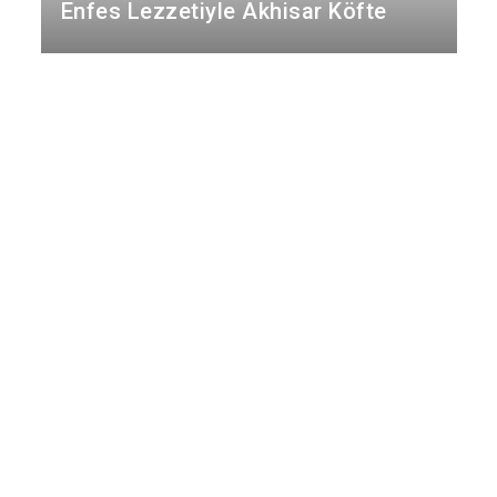
Gördes
Enfes Lezzetiyle Akhisar Köfte
Kırkağaç
Köprübaşı
Kula