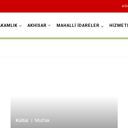
e-D
AKAMLIK
AKHİSAR
MAHALLİ İDARELER
HİZMET
Manisa
Ahmetli
Akhisar
Alaşehir
Demirci
Gölmarmara
Kültür
|
Mutfak