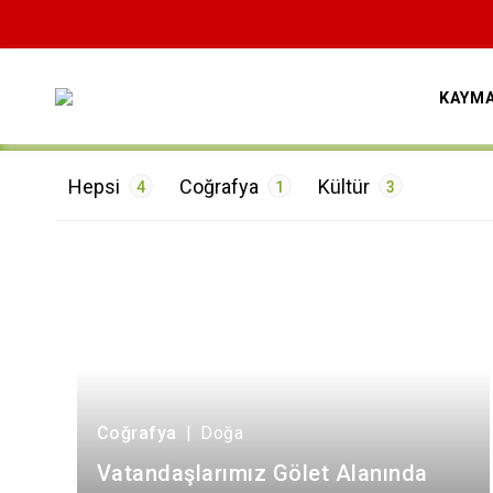
KAYM
Hepsi
Coğrafya
Kültür
4
1
3
ETİKETLER
Doğa
1
Mimari
1
Mutfak
1
Sanat
1
Coğrafya
|
Doğa
Vatandaşlarımız Gölet Alanında