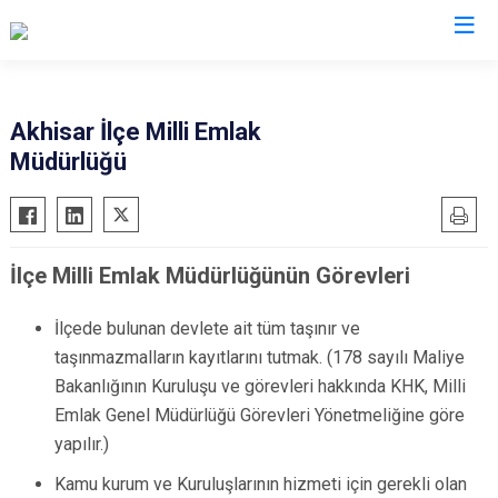
Manisa
Akhisar İlçe Milli Emlak
Müdürlüğü
Ahmetli
Salihli
Akhisar
Sarıgöl
Alaşehir
Saruhanlı
İlçe Milli Emlak Müdürlüğünün Görevleri
Demirci
Selendi
Gölmarmara
Soma
İlçede bulunan devlete ait tüm taşınır ve
Gördes
Turgutlu
taşınmazmalların kayıtlarını tutmak. (178 sayılı Maliye
Kırkağaç
Şehzadeler
Bakanlığının Kuruluşu ve görevleri hakkında KHK, Milli
Emlak Genel Müdürlüğü Görevleri Yönetmeliğine göre
Köprübaşı
Yunusemre
yapılır.)
Kula
Kamu kurum ve Kuruluşlarının hizmeti için gerekli olan