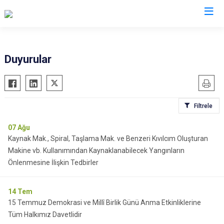
Manisa
Duyurular
Ahmetli
Salihli
Akhisar
Sarıgöl
Filtrele
Alaşehir
Saruhanlı
Demirci
Selendi
07
Ağu
Kaynak Mak., Spiral, Taşlama Mak. ve Benzeri Kıvılcım Oluşturan
Gölmarmara
Soma
Makine vb. Kullanımından Kaynaklanabilecek Yangınların
Gördes
Turgutlu
Önlenmesine İlişkin Tedbirler
Kırkağaç
Şehzadeler
Köprübaşı
Yunusemre
14
Tem
Kula
15 Temmuz Demokrasi ve Millî Birlik Günü Anma Etkinliklerine
Tüm Halkımız Davetlidir